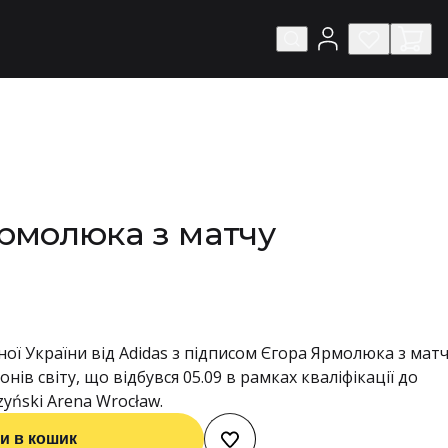
рмолюка з матчу
ної України від Adidas з підписом Єгора Ярмолюка з мат
ів світу, що відбувся 05.09 в рамках кваліфікації до
zyński Arena Wrocław.
и в кошик