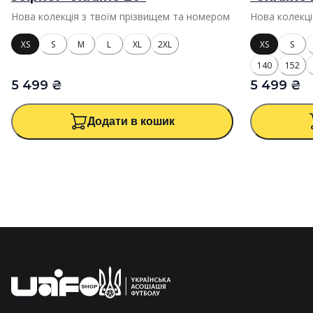
Нова колекція з твоїм прізвищем та номером
Нова колекці
XS
S
M
L
XL
2XL
XS
S
140
152
5 499 ₴
5 499 ₴
Додати в кошик