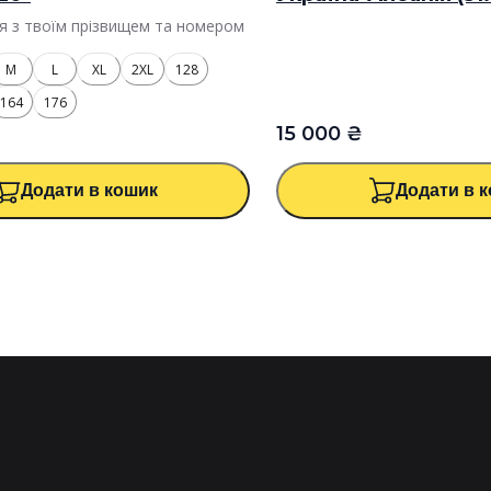
я з твоїм прізвищем та номером
M
L
XL
2XL
128
164
176
15 000 ₴
Додати в кошик
Додати в 