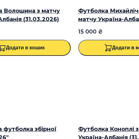
а Волошина з матчу
ВАР
ЕКСКЛЮЗИВ
Футболка Михайліч
НОВИЙ ТОВАР
ЕКСКЛЮЗИ
лбанія (31.03.2026)
матчу Україна-Алба
(31.03.2026)
15 000 ₴
Додати в кошик
Додати в 
 футболка збірної
В
Футболка Коноплі з
НОВИЙ ТОВАР
ЕКСКЛЮЗИ
26"
Україна-Албанія (31