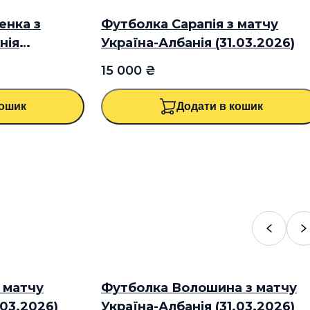
енка з
В
Футболка Сарапія з матчу
НОВИЙ ТОВАР
ЕКСКЛЮЗИВ
нія
Україна-Албанія (31.03.2026)
15 000 ₴
кошик
Додати в кошик
 матчу
В
Футболка Волошина з матчу
НОВИЙ ТОВАР
ЕКСКЛЮЗИВ
.03.2026)
Україна-Албанія (31.03.2026)