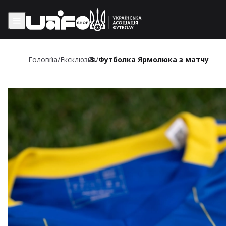
Головна
/
Ексклюзив
/
Футболка Ярмолюка з матчу