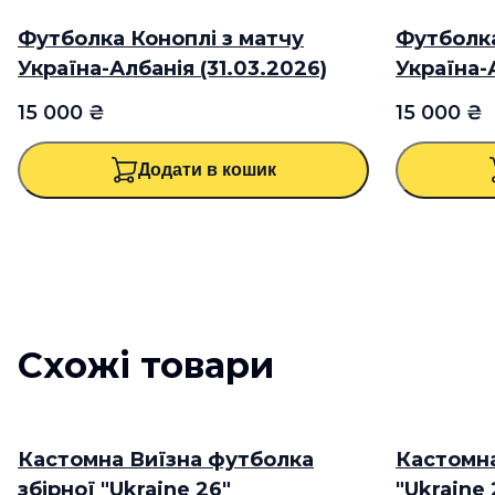
Футболка Коноплі з матчу
НОВИЙ ТОВАР
ЕКСКЛЮЗИВ
Футболк
НОВИЙ ТО
Україна-Албанія (31.03.2026)
Україна-А
15 000 ₴
15 000 ₴
Додати в кошик
Схожі товари
Кастомна Виїзна футболка
ЕКСКЛЮЗИВ
Кастомна
ЕКСКЛЮЗИ
збірної "Ukraine 26"
"Ukraine 